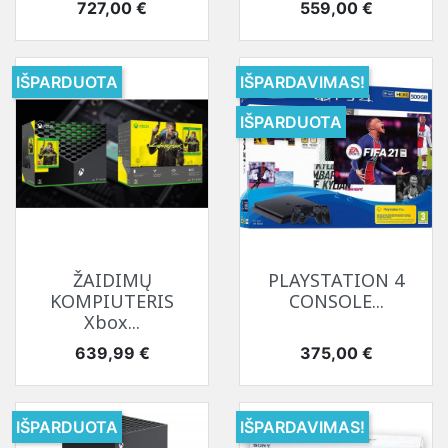
Kaina
Kaina
727,00 €
559,00 €
IŠPARDUOTA
IŠPARDAVIMAS!
IŠPARDUOTA
ŽAIDIMŲ
PLAYSTATION 4
KOMPIUTERIS
CONSOLE...
Xbox...
Kaina
Kaina
639,99 €
375,00 €
IŠPARDUOTA
IŠPARDAVIMAS!