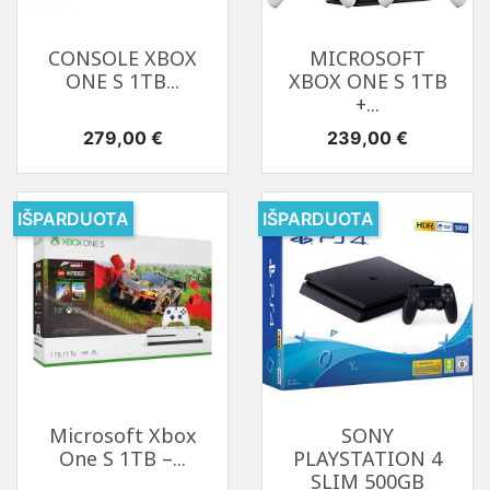
CONSOLE XBOX
MICROSOFT
ONE S 1TB...
XBOX ONE S 1TB
+...
Kaina
Kaina
279,00 €
239,00 €
IŠPARDUOTA
IŠPARDUOTA
Microsoft Xbox
SONY
One S 1TB –...
PLAYSTATION 4
SLIM 500GB