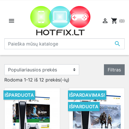


shopping_cart
(0)

Filtras
Rodoma 1-12 iš 12 prekės(-ių)
IŠPARDUOTA
IŠPARDAVIMAS!
IŠPARDUOTA