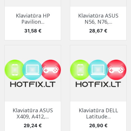
Klaviatūra HP
Klaviatūra ASUS
Pavilion...
N56, N76,...
Kaina
Kaina
31,58 €
28,67 €
Klaviatūra ASUS
Klaviatūra DELL
X409, A412,...
Latitude...
Kaina
Kaina
29,24 €
26,90 €