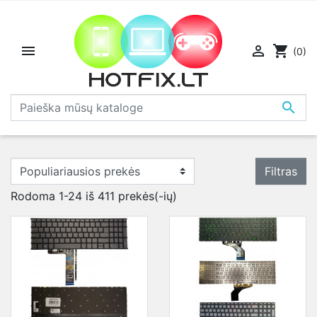


shopping_cart
(0)

Filtras
Rodoma 1-24 iš 411 prekės(-ių)