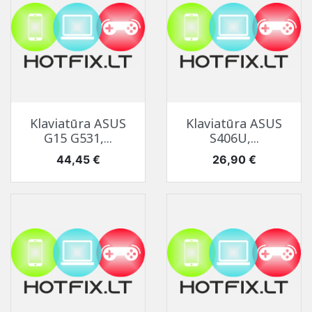
Klaviatūra ASUS
Klaviatūra ASUS
G15 G531,...
S406U,...
Kaina
Kaina
44,45 €
26,90 €