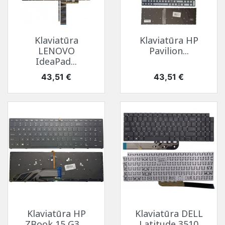
Klaviatūra
Klaviatūra HP
LENOVO
Pavilion...
IdeaPad...
Kaina
Kaina
43,51 €
43,51 €
Klaviatūra HP
Klaviatūra DELL
ZBook 15 G3,...
Latitude 3510