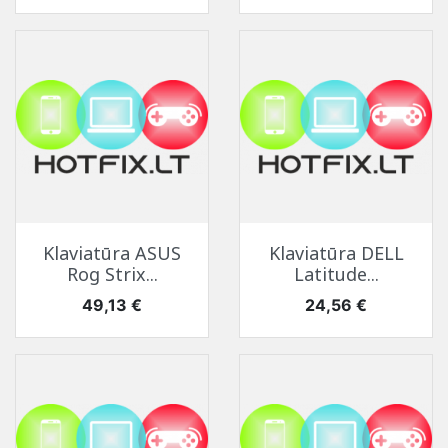
Klaviatūra ASUS
Klaviatūra DELL
Rog Strix...
Latitude...
Kaina
Kaina
49,13 €
24,56 €