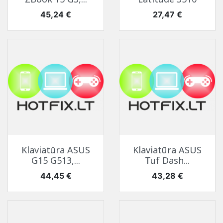
Kaina
Kaina
45,24 €
27,47 €
Klaviatūra ASUS
Klaviatūra ASUS
G15 G513,...
Tuf Dash...
Kaina
Kaina
44,45 €
43,28 €