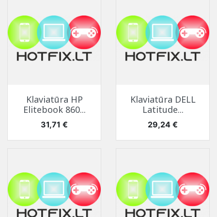
Klaviatūra HP
Klaviatūra DELL
Elitebook 860...
Latitude...
Kaina
Kaina
31,71 €
29,24 €