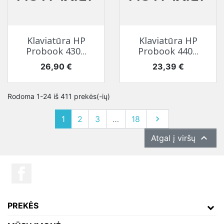
Klaviatūra HP
Klaviatūra HP
Probook 430...
Probook 440...
Kaina
Kaina
26,90 €
23,39 €
Rodoma 1-24 iš 411 prekės(-ių)
Tęsti
1
2
3
…
18


Atgal į viršų
PREKĖS