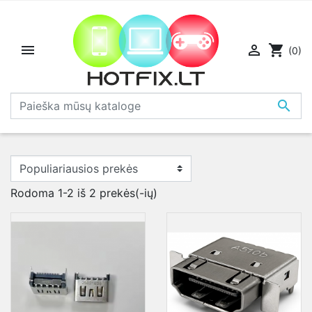


shopping_cart
(0)

Rodoma 1-2 iš 2 prekės(-ių)