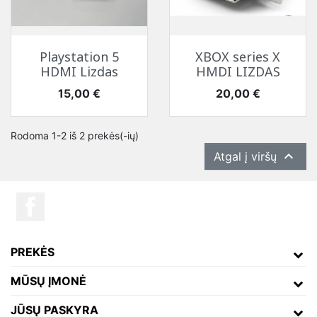
Playstation 5
XBOX series X
HDMI Lizdas
HMDI LIZDAS
Kaina
Kaina
15,00 €
20,00 €
Rodoma 1-2 iš 2 prekės(-ių)

Atgal į viršų
PREKĖS
MŪSŲ ĮMONĖ
JŪSŲ PASKYRA