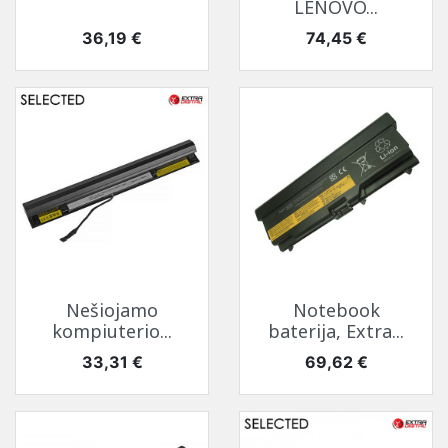
LENOVO...
Kaina
Kaina
36,19 €
74,45 €
Nešiojamo
Notebook
kompiuterio...
baterija, Extra...
Kaina
Kaina
33,31 €
69,62 €