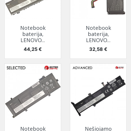
Notebook
Notebook
baterija,
baterija,
LENOVO...
LENOVO...
Kaina
Kaina
44,25 €
32,58 €
Notebook
Nešiojamo