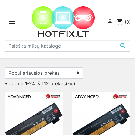


shopping_cart
(0)

Rodoma 1-24 iš 112 prekės(-ių)