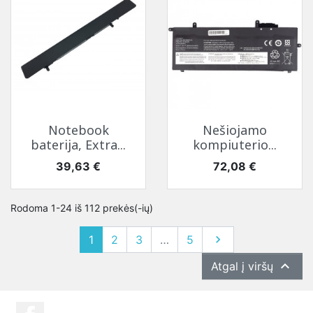
Notebook
Nešiojamo
baterija, Extra...
kompiuterio...
Kaina
Kaina
39,63 €
72,08 €
Rodoma 1-24 iš 112 prekės(-ių)
Tęsti
1
2
3
…
5


Atgal į viršų