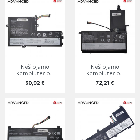
Nešiojamo
Nešiojamo
kompiuterio...
kompiuterio...
Kaina
Kaina
50,92 €
72,21 €