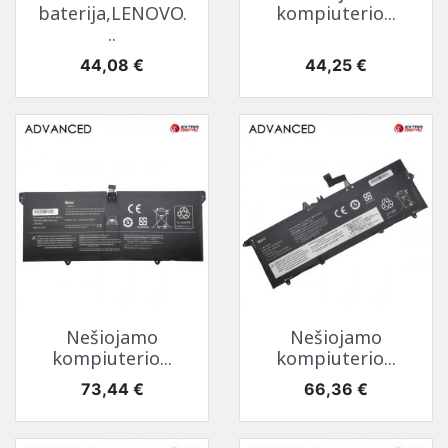
baterija,LENOVO.
kompiuterio...
..
Kaina
Kaina
44,08 €
44,25 €
Nešiojamo
Nešiojamo
kompiuterio...
kompiuterio...
Kaina
Kaina
73,44 €
66,36 €