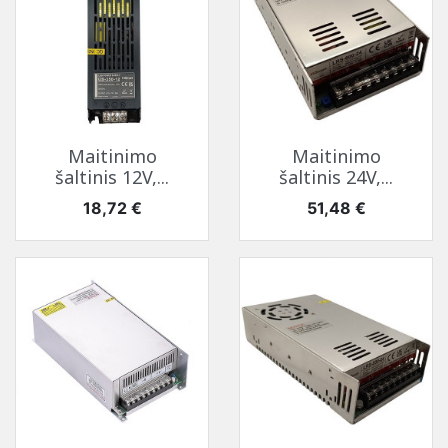
Maitinimo
Maitinimo
šaltinis 12V,...
šaltinis 24V,...
Kaina
Kaina
18,72 €
51,48 €