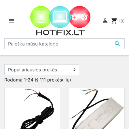


shopping_cart
(0)

Rodoma 1-24 iš 111 prekės(-ių)