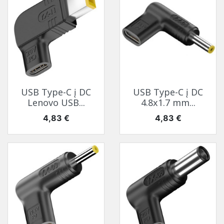
USB Type-C į DC
USB Type-C į DC
Lenovo USB...
4.8x1.7 mm...
Kaina
Kaina
4,83 €
4,83 €