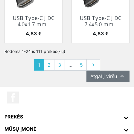
USB Type-C į DC
USB Type-C į DC
4.0x1.7 mm...
7.4x5.0 mm...
Kaina
Kaina
4,83 €
4,83 €
Rodoma 1-24 iš 111 prekės(-ių)
Tęsti
1
2
3
…
5


Atgal į viršų
PREKĖS
MŪSŲ ĮMONĖ