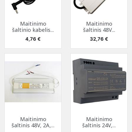
Maitinimo
Maitinimo
šaltinio kabelis...
šaltinis 48V...
Kaina
Kaina
4,76 €
32,76 €
Maitinimo
Maitinimo
šaltinis 48V, 2A,...
šaltinis 24V,...