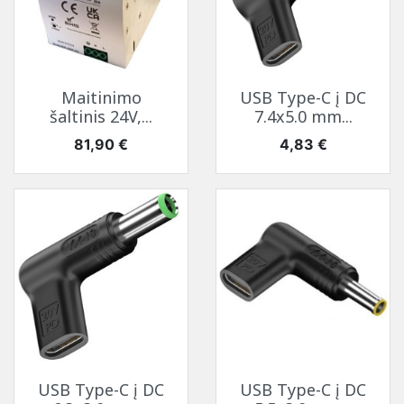
Maitinimo
USB Type-C į DC
šaltinis 24V,...
7.4x5.0 mm...
Kaina
Kaina
81,90 €
4,83 €
USB Type-C į DC
USB Type-C į DC