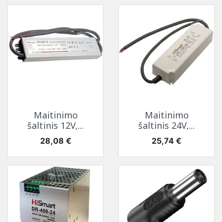
Maitinimo
Maitinimo
šaltinis 12V,...
šaltinis 24V,...
Kaina
Kaina
28,08 €
25,74 €