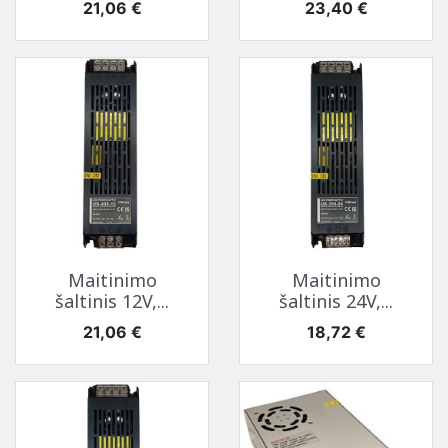
Kaina
Kaina
21,06 €
23,40 €
Maitinimo
Maitinimo
šaltinis 12V,...
šaltinis 24V,...
Kaina
Kaina
21,06 €
18,72 €